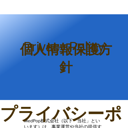
Privacy Policy
​個人情報保護方
針
​プライバシーポ
MedPop株式会社（以下「当社」とい
います）は、事業運営や当社の提供す