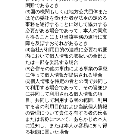
困難であるとき
(3)国の機関もしくは地方公共団体また
はその委託を受けた者が法令の定める
事務を遂行することに対して協力する
必要がある場合であって，本人の同意
を得ることにより当該事務の遂行に支
障を及ぼすおそれがあるとき
(4)当社が利用目的の達成に必要な範囲
内において個人情報の取扱いの全部ま
たは一部を委託する場合
(5)合併その他の事由による事業の承継
に伴って個人情報が提供される場合
(6)個人情報を特定の者との間で共同し
て利用する場合であって、その旨並び
に共同して利用される個人情報の項
目、共同して利用する者の範囲、利用
する者の利用目的および当該個人情報
の管理について責任を有する者の氏名
または名称について、あらかじめ本人
に通知し、または本人が容易に知り得
る状態に置いた場合